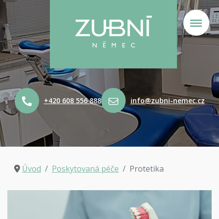
+420 608 556 888
info@zubni-nemec.cz
Úvod
Poskytovaná péče
Protetika