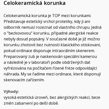
Celokeramická korunka
Celokeramická korunka je TOP mezi korunkami.
Představuje estetický vrchol protetiky, kdy ji ani
odborník nemusí rozeznat od vlastního chrupu. Jedná
o "bezkovovou" korunku, případné alergické reakce
nebyly dosud popsány. V současné době je již možno
korunku zhotovit bez nutnosti klasického otiskovaní,
pokud ordinace disponuje intraorálním skenerem.
Preparovaný zub je naskenován speciální kamerou
a následně je v laboratoři podle obdržených dat
vyfrézována na počítačem řízené fréze odpovídající
náhrada. My se řadíme mezi ordinace, které disponují
skenovacím zařízením.
Výhody:
vysoká estetická úroveň, bez alergických reakcí, beze
změn zabarvení po delší době.