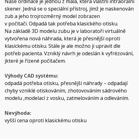
Naše ordinace je jednou z mála, která vlastní intraorální
skener. Jedná se o speciální přístroj, jímž je naskenován
zub a jeho trojrozměrný model zobrazen
v počítači. Odpadá tak potřeba klasického otisku.
Na základě 3D modelu zubu je v laboratoři virtuálně
vytvořena nová náhrada, která je přesnější oproti
klasickému otisku. Stále je ale možno ji upravit dle
potřeb pacienta. Vzniklý návrh je odeslán k vyfrézování,
jkteré je řízené počítačem.
Výhody CAD systému:
odpadá potřeba otisku, přesnější náhrady – odpadají
chyby vzniklé otiskováním, zhotovováním sádrového
modelu ,modelací z vosku, zatmelováním a odleváním.
Nevýhoda:
vyšší cena oproti klasickému otisku